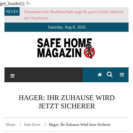
get_header(); ?>
Skip
NEUES
Vertrauensvolle Nachbarschaft sorgt für gutes Gefühl während
to
der Urlaubszeit
content
Saturday, Aug 8, 2026
SAFE HOME Magazin
Sicherlich sicher ich
HAGER: IHR ZUHAUSE WIRD
JETZT SICHERER
Home
Safe-Zone
Hager: Ihr Zuhause Wird Jetzt Sicherer