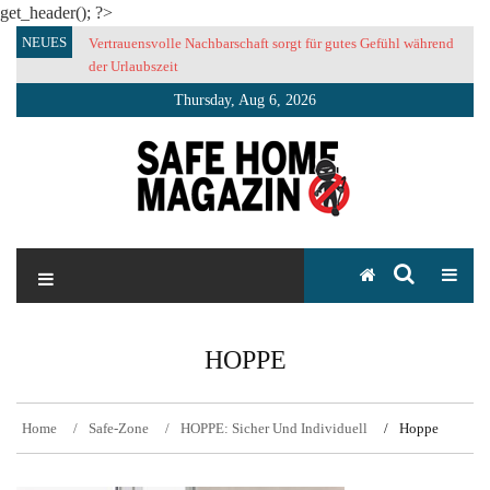
get_header(); ?>
Skip
NEUES
Vertrauensvolle Nachbarschaft sorgt für gutes Gefühl während
to
der Urlaubszeit
content
Thursday, Aug 6, 2026
SAFE HOME Magazin
Sicherlich sicher ich
HOPPE
Home
Safe-Zone
HOPPE: Sicher Und Individuell
Hoppe