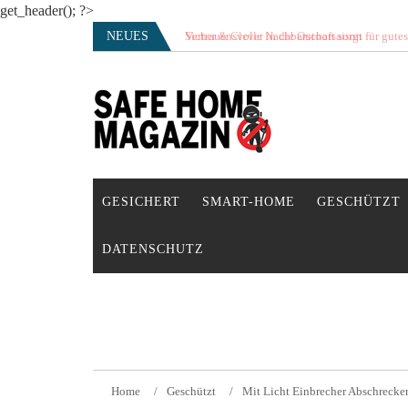
get_header(); ?>
Skip
NEUES
Vertrauensvolle Nachbarschaft sorgt für gute
to
content
SAFE HOME Magazin
Sicherlich sicher ich
GESICHERT
SMART-HOME
GESCHÜTZT
DATENSCHUTZ
Home
Geschützt
Mit Licht Einbrecher Abschrecke