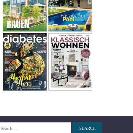
arch
r: