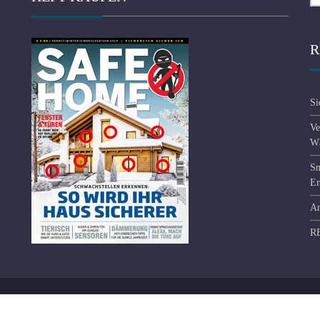
R
Si
Ve
Wä
Sm
En
An
R