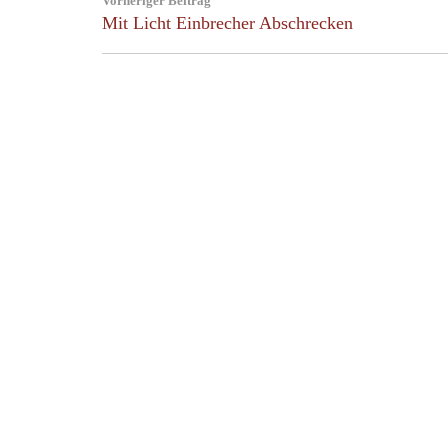
Vorheriger Beitrag
navigation
Previous
Mit Licht Einbrecher Abschrecken
Post: