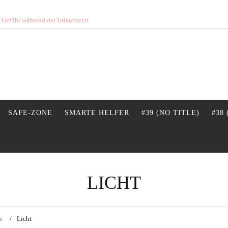
s Gefühl während der Urlaubszeit
SAFE-ZONE
SMARTE HELFER
#39 (NO TITLE)
#38
LICHT
n
Licht