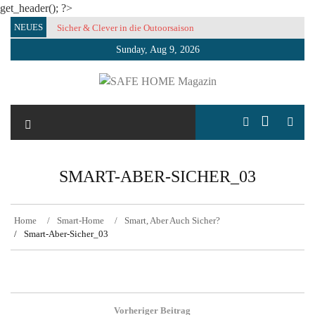
get_header(); ?>
Skip
NEUES
Sicher & Clever in die Outoorsaison
to
Sunday, Aug 9, 2026
content
SAFE HOME Magazin
Sicherlich sicher ich
SMART-ABER-SICHER_03
Home
Smart-Home
Smart, Aber Auch Sicher?
Smart-Aber-Sicher_03
Post
Vorheriger Beitrag
navigation