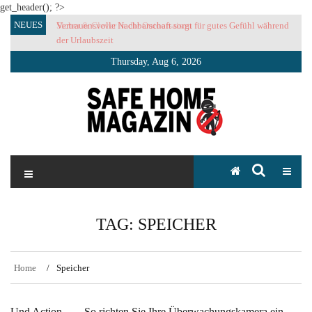
get_header(); ?>
Skip
NEUES
Vertrauensvolle Nachbarschaft sorgt für gutes Gefühl während
to
der Urlaubszeit
content
Thursday, Aug 6, 2026
SAFE HOME Magazin
Sicherlich sicher ich
TAG:
SPEICHER
Home
Speicher
Und Action… – So richten Sie Ihre Überwachungskamera ein