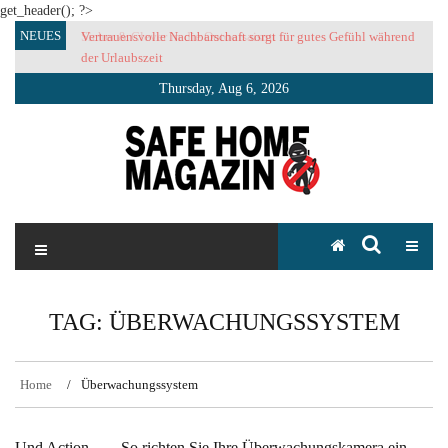
get_header(); ?>
Skip
NEUES
Vertrauensvolle Nachbarschaft sorgt für gutes Gefühl während
to
der Urlaubszeit
content
Thursday, Aug 6, 2026
SAFE HOME Magazin
Sicherlich sicher ich
TAG:
ÜBERWACHUNGSSYSTEM
Home
Überwachungssystem
Und Action… – So richten Sie Ihre Überwachungskamera ein