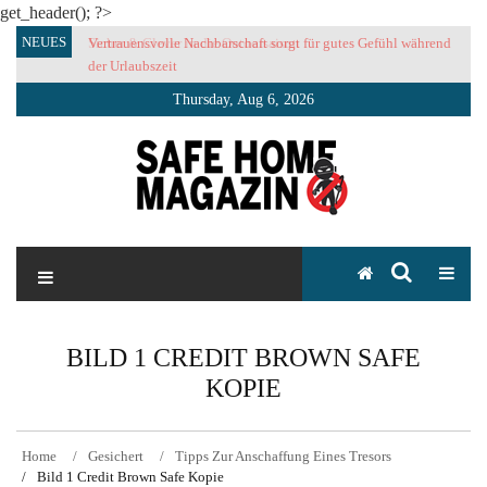
get_header(); ?>
Skip
NEUES
Vertrauensvolle Nachbarschaft sorgt für gutes Gefühl während
to
der Urlaubszeit
content
Thursday, Aug 6, 2026
SAFE HOME Magazin
Sicherlich sicher ich
BILD 1 CREDIT BROWN SAFE
KOPIE
Home
Gesichert
Tipps Zur Anschaffung Eines Tresors
Bild 1 Credit Brown Safe Kopie