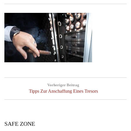
Post
Vorheriger Beitrag
navigation
Previous
Tipps Zur Anschaffung Eines Tresors
Post:
SAFE ZONE