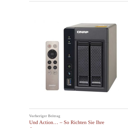
Post
Vorheriger Beitrag
navigation
Previous
Und Action… – So Richten Sie Ihre