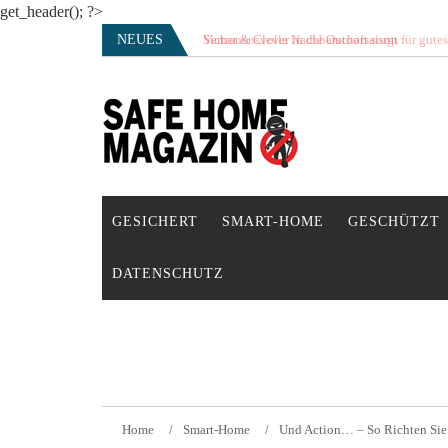
get_header(); ?>
Skip
NEUES
Vertrauensvolle Nachbarschaft sorgt für gute
to
content
SAFE HOME Magazin
Sicherlich sicher ich
GESICHERT
SMART-HOME
GESCHÜTZT
DATENSCHUTZ
Home
Smart-Home
Und Action… – So Richten Sie