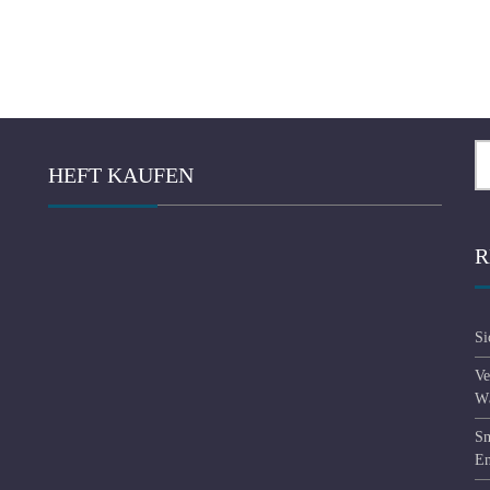
Se
HEFT KAUFEN
fo
R
Si
Ve
Wä
Sm
En