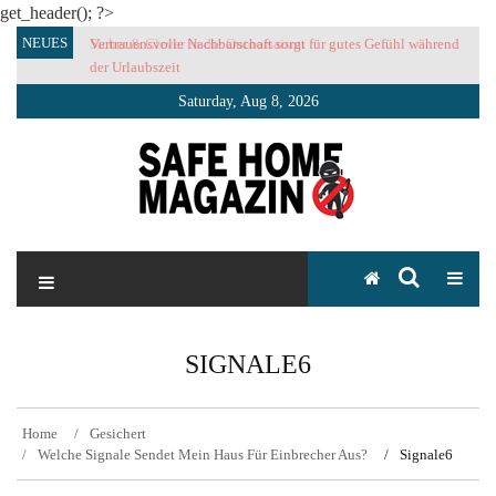
get_header(); ?>
Skip
NEUES
Vertrauensvolle Nachbarschaft sorgt für gutes Gefühl während
to
der Urlaubszeit
content
Saturday, Aug 8, 2026
SAFE HOME Magazin
Sicherlich sicher ich
SIGNALE6
Home
Gesichert
Welche Signale Sendet Mein Haus Für Einbrecher Aus?
Signale6