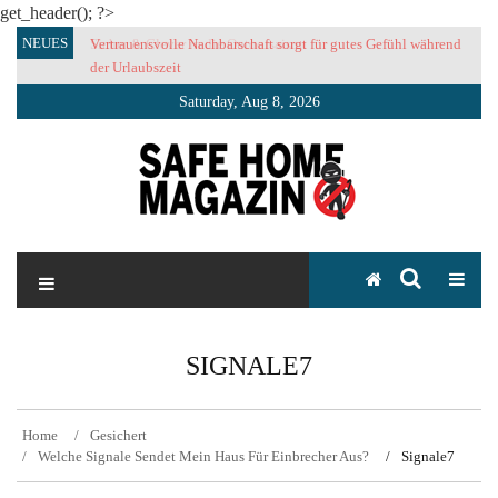
get_header(); ?>
Skip
NEUES
Vertrauensvolle Nachbarschaft sorgt für gutes Gefühl während
to
der Urlaubszeit
content
Saturday, Aug 8, 2026
SAFE HOME Magazin
Sicherlich sicher ich
SIGNALE7
Home
Gesichert
Welche Signale Sendet Mein Haus Für Einbrecher Aus?
Signale7