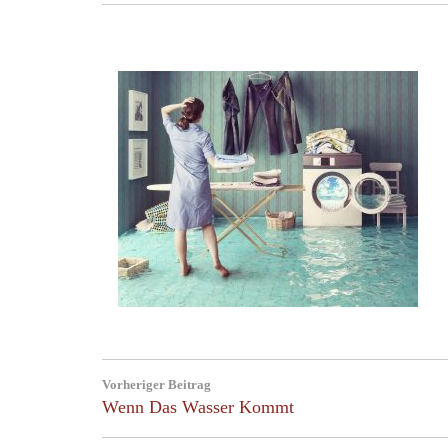
Post
Vorheriger Beitrag
navigation
Previous
Wenn Das Wasser Kommt
Post: