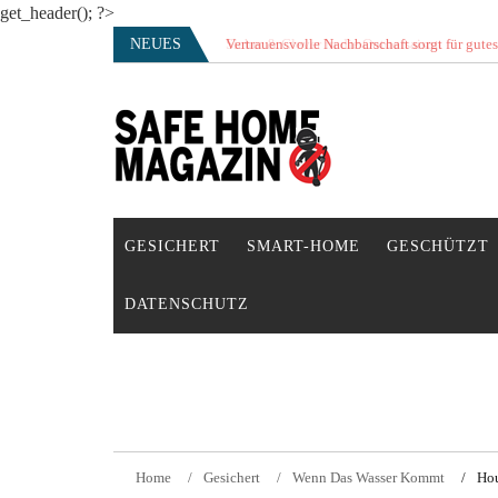
get_header(); ?>
Skip
NEUES
Vertrauensvolle Nachbarschaft sorgt für gute
to
content
SAFE HOME Magazin
Sicherlich sicher ich
GESICHERT
SMART-HOME
GESCHÜTZT
DATENSCHUTZ
Home
Gesichert
Wenn Das Wasser Kommt
Hou