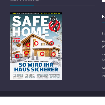
R
Si
Ve
Wä
Sm
En
An
R