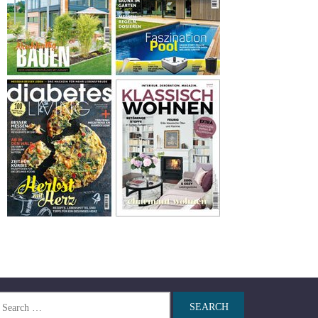
arch
r: