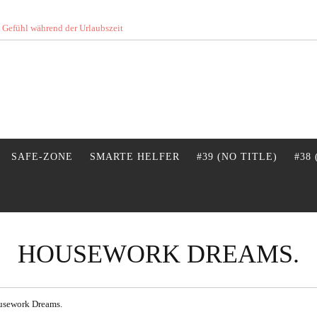
s Gefühl während der Urlaubszeit
SAFE-ZONE
SMARTE HELFER
#39 (NO TITLE)
#38
HOUSEWORK DREAMS.
sework Dreams.