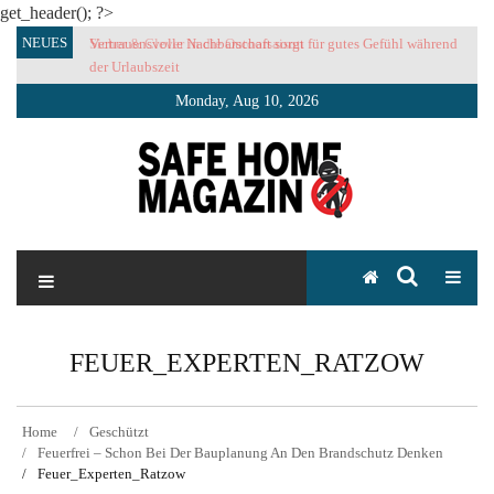
get_header(); ?>
Skip
NEUES
Vertrauensvolle Nachbarschaft sorgt für gutes Gefühl während
to
der Urlaubszeit
content
Monday, Aug 10, 2026
SAFE HOME Magazin
Sicherlich sicher ich
FEUER_EXPERTEN_RATZOW
Home
Geschützt
Feuerfrei – Schon Bei Der Bauplanung An Den Brandschutz Denken
Feuer_Experten_Ratzow