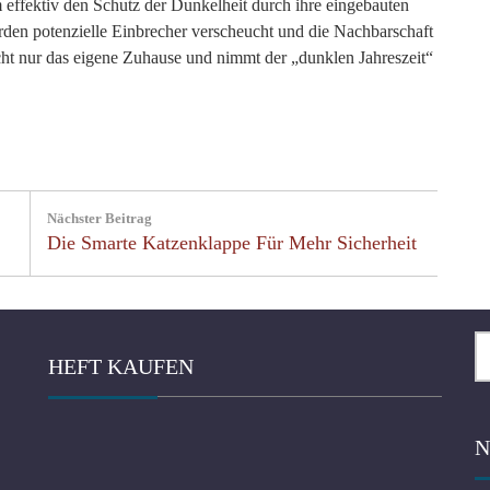
effektiv den Schutz der Dunkelheit durch ihre eingebauten
den potenzielle Einbrecher verscheucht und die Nachbarschaft
nicht nur das eigene Zuhause und nimmt der „dunklen Jahreszeit“
Nächster Beitrag
Next
Die Smarte Katzenklappe Für Mehr Sicherheit
Post:
Su
HEFT KAUFEN
na
N