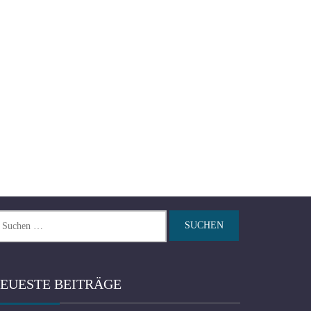
chen
ch:
EUESTE BEITRÄGE