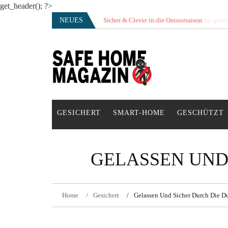
get_header(); ?>
Skip
NEUES
Sicher & Clever in die Outoorsaison
Vertrauensvolle Nachbarschaft sorgt für gute
to
content
SAFE HOME Magazin
Sicherlich sicher ich
GESICHERT
SMART-HOME
GESCHÜTZT
GELASSEN UND
Home
Gesichert
Gelassen Und Sicher Durch Die Du