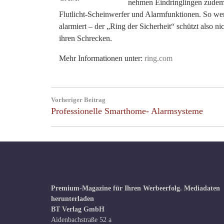
nehmen Eindringlingen zudem 
Flutlicht-Scheinwerfer und Alarmfunktionen. So wer
alarmiert – der „Ring der Sicherheit“ schützt also 
ihren Schrecken.
Mehr Informationen unter:
ring.com
Beitragsnavigation
Vorheriger Beitrag
Previous
Professionelle Smarthome- Alarmsysteme
Post:
Premium-Magazine für Ihren Werbeerfolg.
Mediadaten
herunterladen
BT Verlag GmbH
Aidenbachstraße 52 a