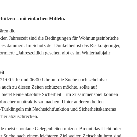
ützen – mit einfachen Mitteln.
ären die
nklen Jahreszeit sind die Bedingungen für Wohnungseinbrüche
 es dämmert. Im Schutz der Dunkelheit ist das Risiko geringer,
miert: „Jahreszeitlich gesehen gibt es im Winterhalbjahr
it
 21:00 Uhr und 06:00 Uhr auf die Suche nach scheinbar
auch zu diesen Zeiten schützen möchte, sollte auf
bietet keine absolute Sicherheit – im Zusammenspiel können
inbrecher unattraktiv zu machen. Unter anderem helfen
-Türklingeln mit Nachtsichtfunktion und Sicherheitskameras
echer abzuschrecken.
lle meist spontane Gelegenheiten nutzen. Brennt das Licht oder
er Suche nach einem leichteren Ziel weiter. Zeitschaltuhren sind