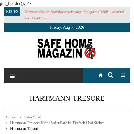
get_header(); ?>
Skip
NEUES
Vertrauensvolle Nachbarschaft sorgt für gutes Gefühl während
to
der Urlaubszeit
content
Friday, Aug 7, 2026
SAFE HOME Magazin
Sicherlich sicher ich
HARTMANN-TRESORE
Home
Safe-Zone
Hartmann Tresore: Nicht Jeder Safe Ist Einfach Und Sicher
Hartmann-Tresore