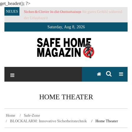
get_header(); ?>
Skip
NEUES
Sicher & Clever in die Outoorsaison
Vertrauensvolle Nachbarschaft sorgt für gutes Gefühl während
to
der Urlaubszeit
content
Saturday, Aug 8, 2026
SAFE HOME Magazin
Sicherlich sicher ich
HOME THEATER
Home
Safe-Zone
BLOCKALARM: Innovative Sicherheitstechnik
Home Theater