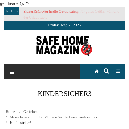
get_header(); ?>
Skip
NEUES
Sicher & Clever in die Outoorsaison
Vertrauensvolle Nachbarschaft sorgt für gutes Gefühl während
to
der Urlaubszeit
content
Friday, Aug 7, 2026
SAFE HOME Magazin
Sicherlich sicher ich
KINDERSICHER3
Home
Gesichert
Menschenskinder: So Machen Sie Ihr Haus Kindersicher
Kindersicher3