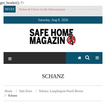
get_header(); ?>
Skip
NEUES
Sicher & Clever in die Outoorsaison
Vertrauensvolle Nachbarschaft sorgt für gutes Gefühl während
to
der Urlaubszeit
content
Saturday, Aug 8, 2026
SAFE HOME Magazin
Sicherlich sicher ich
SCHANZ
Home
Safe-Zone
Schanz: Langfingern Paroli Bieten
Schanz