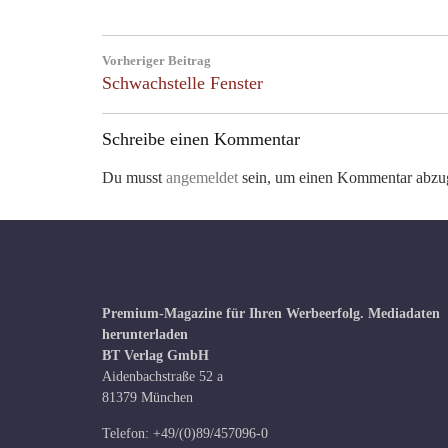
Beitragsnavigation
Vorheriger Beitrag
Previous
Schwachstelle Fenster
Post:
Schreibe einen Kommentar
Du musst
angemeldet
sein, um einen Kommentar abzu
Premium-Magazine für Ihren Werbeerfolg.
Mediadaten
herunterladen
BT Verlag GmbH
Aidenbachstraße 52 a
81379 München
Telefon: +49/(0)89/457096-0