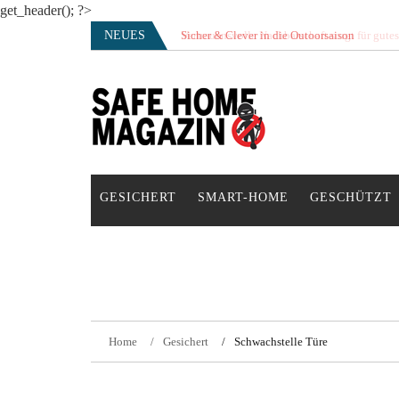
get_header(); ?>
Skip
NEUES
Sicher & Clever in die Outoorsaison
Vertrauensvolle Nachbarschaft sorgt für gute
to
content
SAFE HOME Magazin
Sicherlich sicher ich
GESICHERT
SMART-HOME
GESCHÜTZT
Home
Gesichert
Schwachstelle Türe