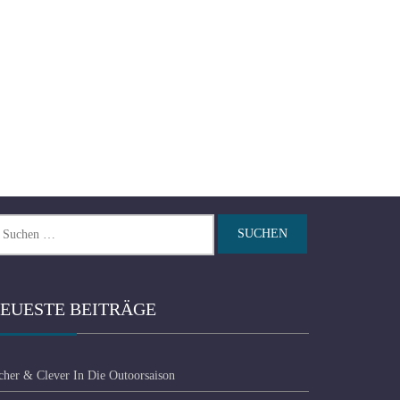
chen
ch:
EUESTE BEITRÄGE
cher & Clever In Die Outoorsaison