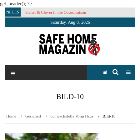
get_header(); ?>
Skip
NEUES
Sicher & Clever in die Outoorsaison
Vertrauensvolle Nachbarschaft sorgt für gutes Gefühl während
to
der Urlaubszeit
content
Saturday, Aug 8, 2026
SAFE HOME Magazin
Sicherlich sicher ich
BILD-10
Home
Gesichert
Schwachstelle Vorm Haus
Bild-10