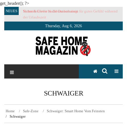
get_header(); ?>
Skip
NEUES
Sicher & Clever in die Outoorsaison
Vertrauensvolle Nachbarschaft sorgt für gutes Gefühl während
to
der Urlaubszeit
content
Thursday, Aug 6, 2026
SAFE HOME Magazin
Sicherlich sicher ich
SCHWAIGER
Home
Safe-Zone
Schwaiger: Smart Home Vom Feinsten
Schwaiger