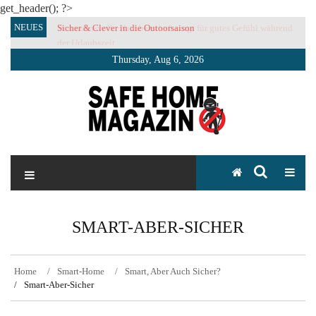
get_header(); ?>
Skip
NEUES
Sicher & Clever in die Outoorsaison
Vertrauensvolle Nachbarschaft sorgt für gutes Gefühl während
to
der Urlaubszeit
content
Thursday, Aug 6, 2026
SAFE HOME Magazin
Sicherlich sicher ich
SMART-ABER-SICHER
Home
Smart-Home
Smart, Aber Auch Sicher?
Smart-Aber-Sicher