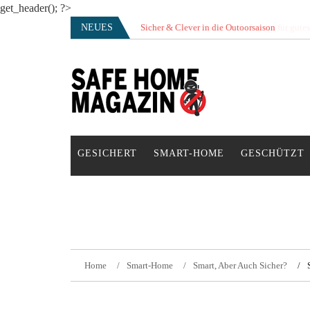
get_header(); ?>
Skip
NEUES
Sicher & Clever in die Outoorsaison
Vertrauensvolle Nachbarschaft sorgt für gute
to
content
SAFE HOME Magazin
Sicherlich sicher ich
GESICHERT
SMART-HOME
GESCHÜTZT
Home
Smart-Home
Smart, Aber Auch Sicher?