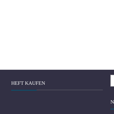
Su
HEFT KAUFEN
na
N