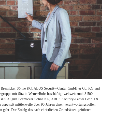
t Bremicker Söhne KG, ABUS Security-Center GmbH & Co. KG und
uppe mit Sitz in Wetter/Ruhr beschäftigt weltweit rund 3.500
n ABUS August Bremicker Söhne KG, ABUS Security-Center GmbH &
pe seit mittlerweile über 90 Jahren einen verantwortungsvollen
 geht. Der Erfolg des nach christlichen Grundsätzen geführten