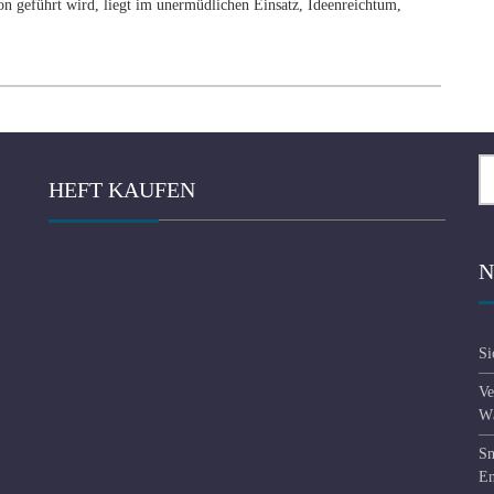
on geführt wird, liegt im unermüdlichen Einsatz, Ideenreichtum,
Su
HEFT KAUFEN
na
N
Si
Ve
Wä
Sm
En