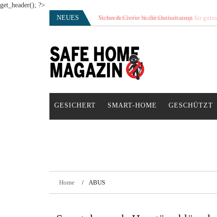
get_header(); ?>
Skip
NEUES
Vertrauensvolle Nachbarschaft sorgt für gute
to
content
SAFE HOME Magazin
Sicherlich sicher ich
GESICHERT
SMART-HOME
GESCHÜTZT
Home
ABUS