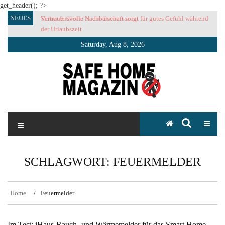
get_header(); ?>
Skip
NEUES
Vertrauensvolle Nachbarschaft sorgt für gutes Gefühl während
to
der Urlaubszeit
content
Saturday, Aug 8, 2026
SAFE HOME Magazin
Sicherlich sicher ich
SCHLAGWORT:
FEUERMELDER
Home
Feuermelder
Im Test: iHaus-Rauch- und Wärmemelder für das Smart Home