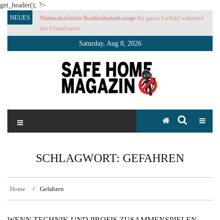
get_header(); ?>
Skip
NEUES
Vertrauensvolle Nachbarschaft sorgt für gutes Gefühl während
to
der Urlaubszeit
content
Saturday, Aug 8, 2026
SAFE HOME Magazin
Sicherlich sicher ich
SCHLAGWORT:
GEFAHREN
Home
Gefahren
WENN TECHNIK UND PROFIS ZUSAMMENSPIELEN