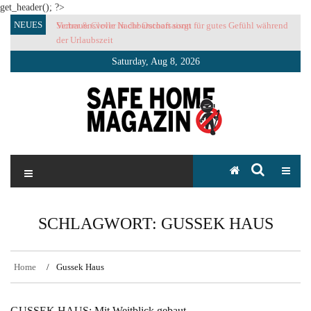
get_header(); ?>
Skip
NEUES
Vertrauensvolle Nachbarschaft sorgt für gutes Gefühl während
to
der Urlaubszeit
content
Saturday, Aug 8, 2026
SAFE HOME Magazin
Sicherlich sicher ich
SCHLAGWORT:
GUSSEK HAUS
Home
Gussek Haus
GUSSEK HAUS: Mit Weitblick gebaut