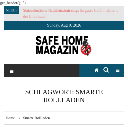
get_header(); ?>
Skip
NEUES
Vertrauensvolle Nachbarschaft sorgt für gutes Gefühl während
to
der Urlaubszeit
content
Sunday, Aug 9, 2026
SAFE HOME Magazin
Sicherlich sicher ich
SCHLAGWORT:
SMARTE
ROLLLADEN
Home
Smarte Rollladen