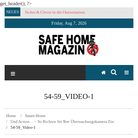
get_header(); ?>
Skip
NEUES
Sicher & Clever in die Outoorsaison
Vertrauensvolle Nachbarschaft sorgt für gutes Gefühl während
to
der Urlaubszeit
content
Friday, Aug 7, 2026
SAFE HOME Magazin
Sicherlich sicher ich
54-59_VIDEO-1
Home
Smart-Home
Und Action… – So Richten Sie Ihre Überwachungskamera Ein
54-59_Video-1