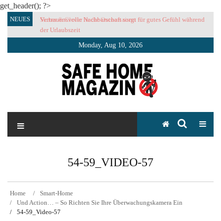
get_header(); ?>
Skip
NEUES
Vertrauensvolle Nachbarschaft sorgt für gutes Gefühl während
to
der Urlaubszeit
content
Monday, Aug 10, 2026
SAFE HOME Magazin
Sicherlich sicher ich
54-59_VIDEO-57
Home
Smart-Home
Und Action… – So Richten Sie Ihre Überwachungskamera Ein
54-59_Video-57