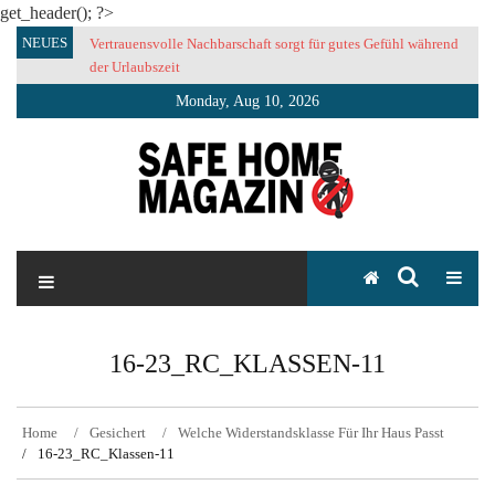
get_header(); ?>
Skip
NEUES
Vertrauensvolle Nachbarschaft sorgt für gutes Gefühl während
to
der Urlaubszeit
content
Monday, Aug 10, 2026
SAFE HOME Magazin
Sicherlich sicher ich
16-23_RC_KLASSEN-11
Home
Gesichert
Welche Widerstandsklasse Für Ihr Haus Passt
16-23_RC_Klassen-11