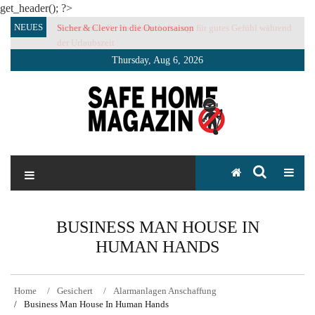
get_header(); ?>
Skip
NEUES
Sicher & Clever in die Outoorsaison
Vertrauensvolle Nachbarschaft sorgt für gutes Gefühl während
to
der Urlaubszeit
content
Thursday, Aug 6, 2026
SAFE HOME Magazin
Sicherlich sicher ich
BUSINESS MAN HOUSE IN
HUMAN HANDS
Home
Gesichert
Alarmanlagen Anschaffung
Business Man House In Human Hands