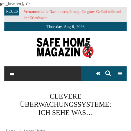
get_header(); ?>
Skip
NEUES
Vertrauensvolle Nachbarschaft sorgt für gutes Gefühl während
to
der Urlaubszeit
content
Thursday, Aug 6, 2026
SAFE HOME Magazin
Sicherlich sicher ich
CLEVERE
ÜBERWACHUNGSSYSTEME:
ICH SEHE WAS…
Home
Smarte Helfer