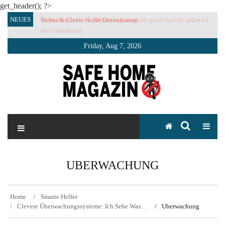
get_header(); ?>
Skip
NEUES
Sicher & Clever in die Outoorsaison
Vertrauensvolle Nachbarschaft sorgt für gutes Gefühl während
to
der Urlaubszeit
content
Friday, Aug 7, 2026
SAFE HOME Magazin
Sicherlich sicher ich
UBERWACHUNG
Home
Smarte Helfer
Clevere Überwachungssysteme: Ich Sehe Was…
Uberwachung