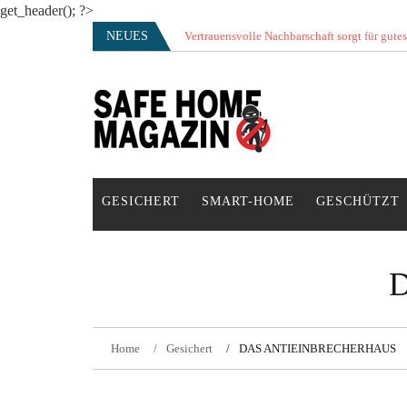
get_header(); ?>
Skip
NEUES
Vertrauensvolle Nachbarschaft sorgt für gute
to
content
SAFE HOME Magazin
Sicherlich sicher ich
GESICHERT
SMART-HOME
GESCHÜTZT
Home
Gesichert
DAS ANTIEINBRECHERHAUS