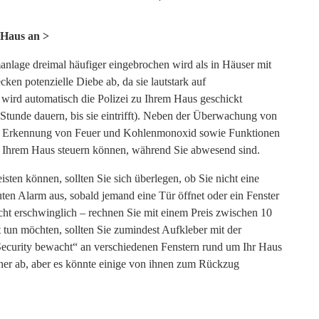
Suchen
nach:
 Haus an >
nlage dreimal häufiger eingebrochen wird als in Häuser mit
n potenzielle Diebe ab, da sie lautstark auf
rd automatisch die Polizei zu Ihrem Haus geschickt
e Stunde dauern, bis sie eintrifft). Neben der Überwachung von
die Erkennung von Feuer und Kohlenmonoxid sowie Funktionen
in Ihrem Haus steuern können, während Sie abwesend sind.
isten können, sollten Sie sich überlegen, ob Sie nicht eine
uten Alarm aus, sobald jemand eine Tür öffnet oder ein Fenster
ht erschwinglich – rechnen Sie mit einem Preis zwischen 10
 tun möchten, sollten Sie zumindest Aufkleber mit der
ecurity bewacht“ an verschiedenen Fenstern rund um Ihr Haus
echer ab, aber es könnte einige von ihnen zum Rückzug