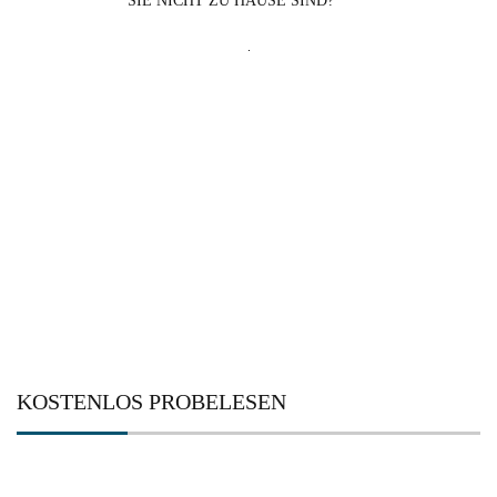
SIE NICHT ZU HAUSE SIND?
Suchen
nach:
KOSTENLOS PROBELESEN