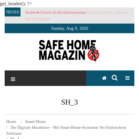
get_header(); ?>
Skip
NEUES
Sicher & Clever in die Outoorsaison
Vertrauensvolle Nachbarschaft sorgt für gutes Gefühl während
to
der Urlaubszeit
content
Sunday, Aug 9, 2026
SAFE HOME Magazin
Sicherlich sicher ich
SH_3
Home
Smart-Home
Der Digitale Haushüter – Mit Smart-Home-Systemen Vor Einbrechern
Schützen