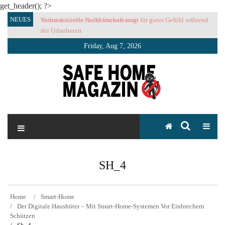
get_header(); ?>
Skip
NEUES
Sicher & Clever in die Outoorsaison
Vertrauensvolle Nachbarschaft sorgt für gutes Gefühl während
to
der Urlaubszeit
content
Friday, Aug 7, 2026
SAFE HOME Magazin
Sicherlich sicher ich
SH_4
Home
Smart-Home
Der Digitale Haushüter – Mit Smart-Home-Systemen Vor Einbrechern
Schützen