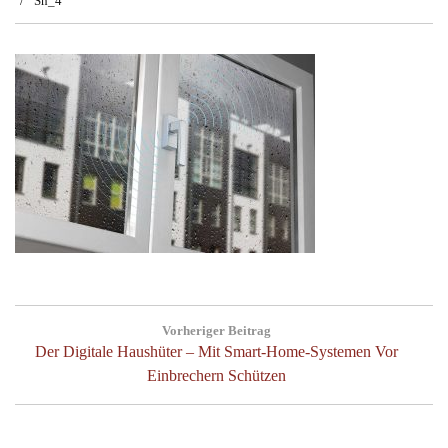
Sh_4
Beitragsnavigation
Vorheriger Beitrag
Previous
Der Digitale Haushüter – Mit Smart-Home-Systemen Vor
Post:
Einbrechern Schützen