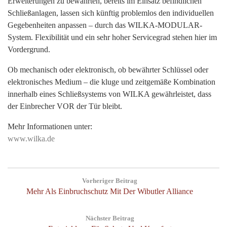
Erweiterungen zu bewährten, bereits im Einsatz befindlichen
Schließanlagen, lassen sich künftig problemlos den individuellen
Gegebenheiten anpassen – durch das WILKA-MODULAR-
System. Flexibilität und ein sehr hoher Servicegrad stehen hier im
Vordergrund.
Ob mechanisch oder elektronisch, ob bewährter Schlüssel oder
elektronisches Medium – die kluge und zeitgemäße Kombination
Suchen
innerhalb eines Schließsystems von WILKA gewährleistet, dass
nach:
der Einbrecher VOR der Tür bleibt.
Mehr Informationen unter:
www.wilka.de
Beitragsnavigation
Vorheriger Beitrag
Previous
Mehr Als Einbruchschutz Mit Der Wibutler Alliance
Post:
Nächster Beitrag