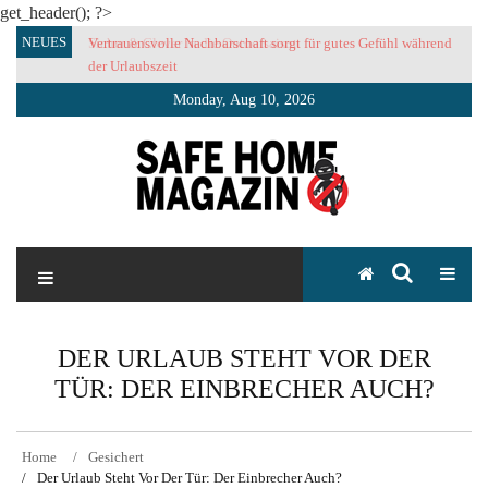
get_header(); ?>
Skip
NEUES
Vertrauensvolle Nachbarschaft sorgt für gutes Gefühl während
to
der Urlaubszeit
content
Monday, Aug 10, 2026
SAFE HOME Magazin
Sicherlich sicher ich
DER URLAUB STEHT VOR DER
TÜR: DER EINBRECHER AUCH?
Home
Gesichert
Der Urlaub Steht Vor Der Tür: Der Einbrecher Auch?