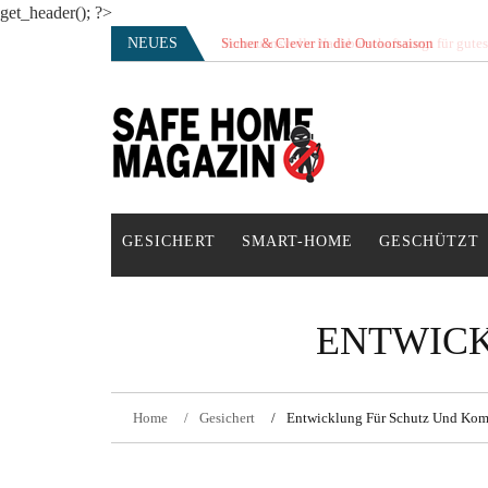
get_header(); ?>
Skip
NEUES
Sicher & Clever in die Outoorsaison
Vertrauensvolle Nachbarschaft sorgt für gute
to
content
SAFE HOME Magazin
Sicherlich sicher ich
GESICHERT
SMART-HOME
GESCHÜTZT
ENTWICK
Home
Gesichert
Entwicklung Für Schutz Und Kom