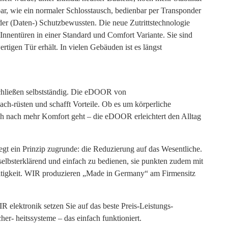
bar, wie ein normaler Schlosstausch, bedienbar per Transponder
er (Daten-) Schutzbewussten. Die neue Zutrittstechnologie
 Innentüren in einer Standard und Comfort Variante. Sie sind
rtigen Tür erhält. In vielen Gebäuden ist es längst
chließen selbstständig. Die eDOOR von
nach-rüsten und schafft Vorteile. Ob es um körperliche
 nach mehr Komfort geht – die eDOOR erleichtert den Alltag
egt ein Prinzip zugrunde: die Reduzierung auf das Wesentliche.
selbsterklärend und einfach zu bedienen, sie punkten zudem mit
Suchen
ltigkeit. WIR produzieren „Made in Germany“ am Firmensitz
nach:
 elektronik setzen Sie auf das beste Preis-Leistungs-
her- heitssysteme – das einfach funktioniert.