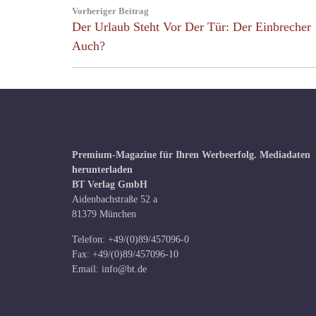
Beitragsnavigation
Vorheriger Beitrag
Previous
Der Urlaub Steht Vor Der Tür: Der Einbrecher
Post:
Auch?
Premium-Magazine für Ihren Werbeerfolg.
Mediadaten
herunterladen
BT Verlag GmbH
Aidenbachstraße 52 a
81379 München
Telefon: +49/(0)89/457096-0
Fax: +49/(0)89/457096-10
Email:
info@bt.de