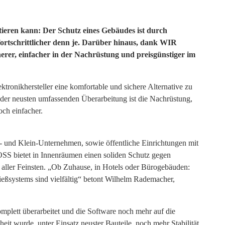
tieren kann: Der Schutz eines Gebäudes ist durch
 fortschrittlicher denn je. Darüber hinaus, dank WIR
herer, einfacher in der Nachrüstung und preisgünstiger im
nikhersteller eine komfortable und sichere Alternative zu
er neusten umfassenden Überarbeitung ist die Nachrüstung,
ch einfacher.
 und Klein-Unternehmen, sowie öffentliche Einrichtungen mit
 bietet in Innenräumen einen soliden Schutz gegen
 aller Feinsten. „Ob Zuhause, in Hotels oder Bürogebäuden:
ießsystems sind vielfältig“ betont Wilhelm Rademacher,
plett überarbeitet und die Software noch mehr auf die
eit wurde, unter Einsatz neuster Bauteile, noch mehr Stabilität