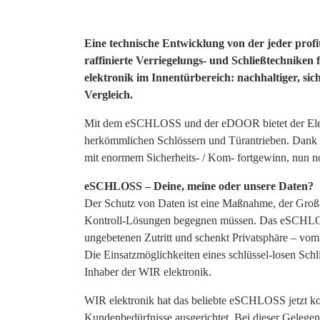
Eine technische Entwicklung von der jeder profi
raffinierte Verriegelungs- und Schließtechniken
elektronik im Innentürbereich: nachhaltiger, sic
Vergleich.
Mit dem eSCHLOSS und der eDOOR bietet der Elektro
herkömmlichen Schlössern und Türantrieben. Dank d
mit enormem Sicherheits- / Kom- fortgewinn, nun no
eSCHLOSS – Deine, meine oder unsere Daten?
Der Schutz von Daten ist eine Maßnahme, der Groß-
Kontroll-Lösungen begegnen müssen. Das eSCHLOSS
ungebetenen Zutritt und schenkt Privatsphäre – vom
Die Einsatzmöglichkeiten eines schlüssel-losen Schl
Inhaber der WIR elektronik.
WIR elektronik hat das beliebte eSCHLOSS jetzt kom
Kundenbedürfnisse ausgerichtet. Bei dieser Gelegenh