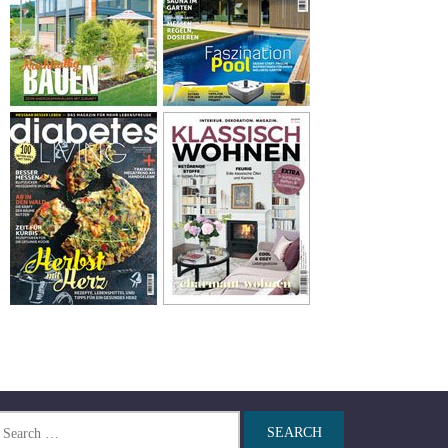
arch
r: