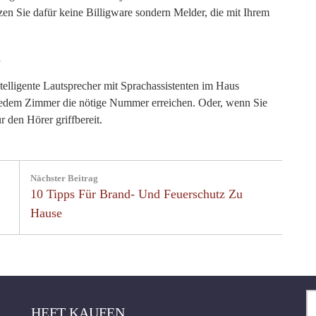
zen Sie dafür keine Billigware sondern Melder, die mit Ihrem
n
ntelligente Lautsprecher mit Sprachassistenten im Haus
s jedem Zimmer die nötige Nummer erreichen. Oder, wenn Sie
r den Hörer griffbereit.
Nächster Beitrag
Next
10 Tipps Für Brand- Und Feuerschutz Zu
Post:
Hause
Se
HEFT KAUFEN
fo