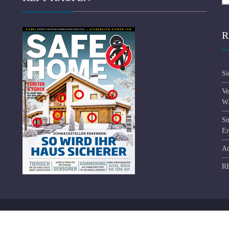
R
Si
Ve
Wä
Sm
En
An
R