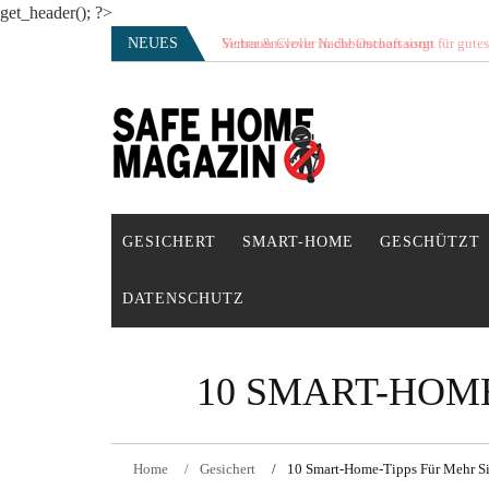
get_header(); ?>
Skip
NEUES
Vertrauensvolle Nachbarschaft sorgt für gute
to
content
SAFE HOME Magazin
Sicherlich sicher ich
GESICHERT
SMART-HOME
GESCHÜTZT
DATENSCHUTZ
10 SMART-HOME
Home
Gesichert
10 Smart-Home-Tipps Für Mehr Si