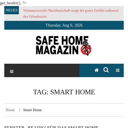
get_header(); ?>
Skip
NEUES
Vertrauensvolle Nachbarschaft sorgt für gutes Gefühl während
to
der Urlaubszeit
content
Thursday, Aug 6, 2026
SAFE HOME Magazin
Sicherlich sicher ich
TAG:
SMART HOME
Home
Smart Home
FENSTER „READY“ FÜR DAS SMART HOME