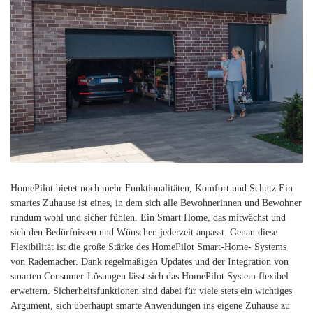
HomePilot bietet noch mehr Funktionalitäten, Komfort und Schutz Ein
smartes Zuhause ist eines, in dem sich alle Bewohnerinnen und Bewohner
rundum wohl und sicher fühlen. Ein Smart Home, das mitwächst und
sich den Bedürfnissen und Wünschen jederzeit anpasst. Genau diese
Flexibilität ist die große Stärke des HomePilot Smart-Home- Systems
von Rademacher. Dank regelmäßigen Updates und der Integration von
smarten Consumer-Lösungen lässt sich das HomePilot System flexibel
erweitern. Sicherheitsfunktionen sind dabei für viele stets ein wichtiges
Argument, sich überhaupt smarte Anwendungen ins eigene Zuhause zu