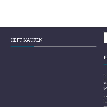
Se
HEFT KAUFEN
fo
R
Si
Ve
Wä
Sm
En