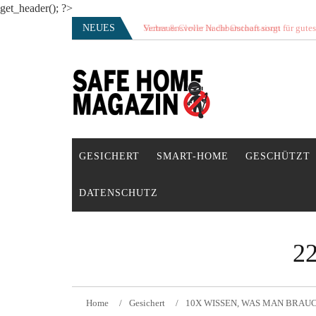
get_header(); ?>
Skip
NEUES
Vertrauensvolle Nachbarschaft sorgt für gute
to
content
SAFE HOME Magazin
Sicherlich sicher ich
GESICHERT
SMART-HOME
GESCHÜTZT
DATENSCHUTZ
2
Home
Gesichert
10X WISSEN, WAS MAN BRAU