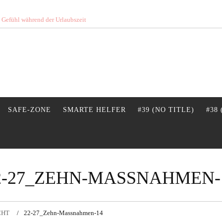
s Gefühl während der Urlaubszeit
SAFE-ZONE
SMARTE HELFER
#39 (NO TITLE)
#38
2-27_ZEHN-MASSNAHMEN-
CHT
22-27_Zehn-Massnahmen-14