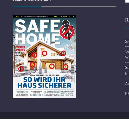
R
Si
Ve
Wä
Sm
En
An
R