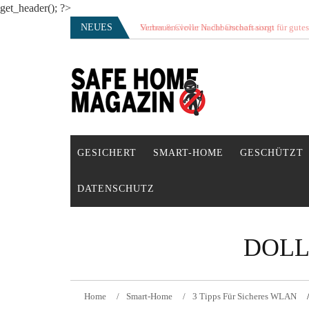
get_header(); ?>
Skip
NEUES
Vertrauensvolle Nachbarschaft sorgt für gute
to
content
SAFE HOME Magazin
Sicherlich sicher ich
GESICHERT
SMART-HOME
GESCHÜTZT
DATENSCHUTZ
DOLL
Home
Smart-Home
3 Tipps Für Sicheres WLAN