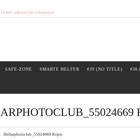
s Gefühl während der Urlaubszeit
SAFE-ZONE
SMARTE HELFER
#39 (NO TITLE)
#38
ARPHOTOCLUB_55024669 
Dollarphotoclub_55024669 Kopie