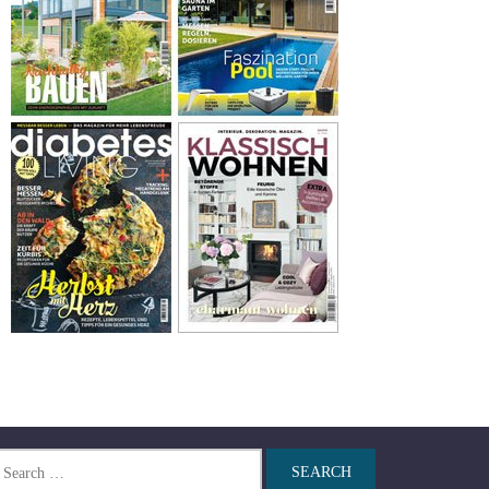
arch
r: