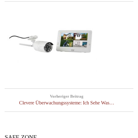
Post
Vorheriger Beitrag
navigation
Previous
Clevere Überwachungssysteme: Ich Sehe Was…
Post:
SAFE ZONE