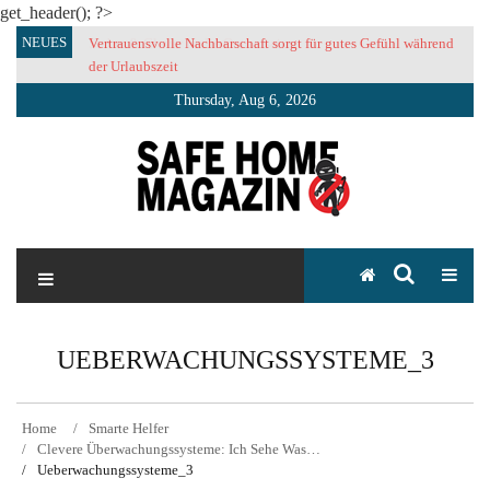
get_header(); ?>
Skip
NEUES
Vertrauensvolle Nachbarschaft sorgt für gutes Gefühl während
to
der Urlaubszeit
content
Thursday, Aug 6, 2026
SAFE HOME Magazin
Sicherlich sicher ich
UEBERWACHUNGSSYSTEME_3
Home
Smarte Helfer
Clevere Überwachungssysteme: Ich Sehe Was…
Ueberwachungssysteme_3