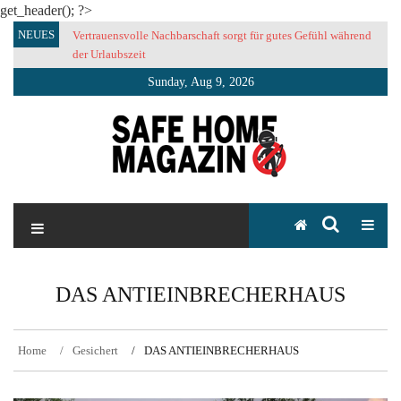
get_header(); ?>
Skip
NEUES
Vertrauensvolle Nachbarschaft sorgt für gutes Gefühl während
to
der Urlaubszeit
content
Sunday, Aug 9, 2026
SAFE HOME Magazin
Sicherlich sicher ich
DAS ANTIEINBRECHERHAUS
Home
Gesichert
DAS ANTIEINBRECHERHAUS