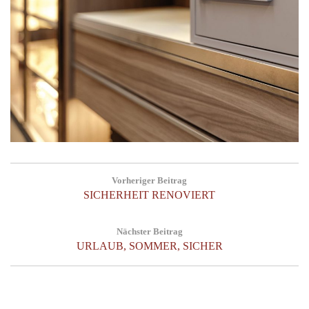
Post
Vorheriger Beitrag
navigation
Previous
SICHERHEIT RENOVIERT
Post:
Nächster Beitrag
Next
URLAUB, SOMMER, SICHER
Post: