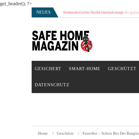
get_header(); ?>
Skip
NEUES
Vertrauensvolle Nachbarschaft sorgt für gute
to
content
SAFE HOME Magazin
Sicherlich sicher ich
GESICHERT
SMART-HOME
GESCHÜTZT
DATENSCHUTZ
Home
Geschützt
Feuerfrei – Schon Bei Der Baup