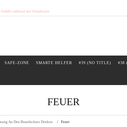
s Gefühl während der Urlaubszeit
SAFE-ZONE
SMARTE HELFER
#39 (NO TITLE)
#38
FEUER
lanung An Den Brandschutz Denken
Feuer