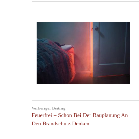
Post
Vorheriger Beitrag
navigation
Previous
Feuerfrei – Schon Bei Der Bauplanung An
Post:
Den Brandschutz Denken