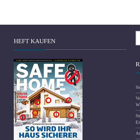
Se
HEFT KAUFEN
fo
R
Si
Ve
Wä
Sm
En
An