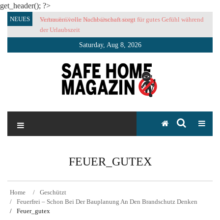
get_header(); ?>
Skip
NEUES
Vertrauensvolle Nachbarschaft sorgt für gutes Gefühl während
to
der Urlaubszeit
content
Saturday, Aug 8, 2026
SAFE HOME Magazin
Sicherlich sicher ich
FEUER_GUTEX
Home
Geschützt
Feuerfrei – Schon Bei Der Bauplanung An Den Brandschutz Denken
Feuer_gutex