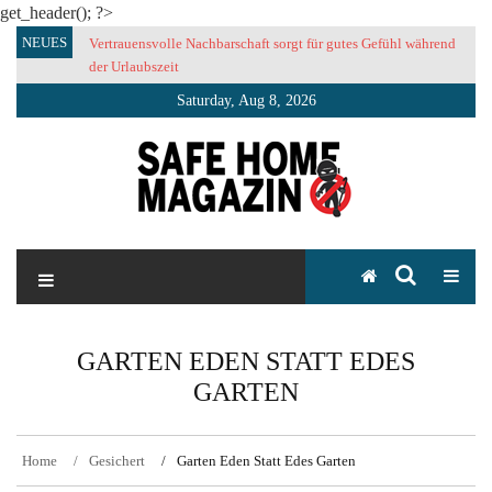
get_header(); ?>
Skip
NEUES
Vertrauensvolle Nachbarschaft sorgt für gutes Gefühl während
to
der Urlaubszeit
content
Saturday, Aug 8, 2026
SAFE HOME Magazin
Sicherlich sicher ich
GARTEN EDEN STATT EDES
GARTEN
Home
Gesichert
Garten Eden Statt Edes Garten