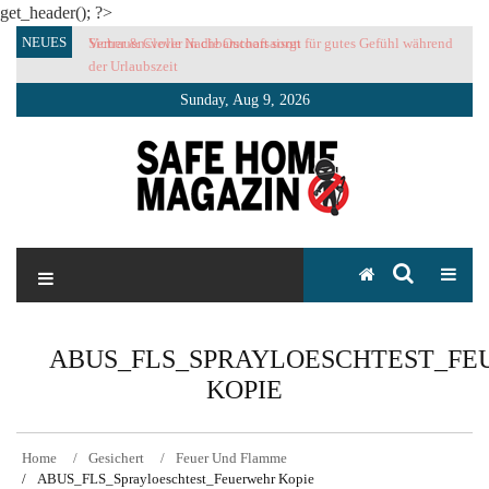
get_header(); ?>
Skip
NEUES
Sicher & Clever in die Outoorsaison
Vertrauensvolle Nachbarschaft sorgt für gutes Gefühl während
to
der Urlaubszeit
content
Sunday, Aug 9, 2026
SAFE HOME Magazin
Sicherlich sicher ich
ABUS_FLS_SPRAYLOESCHTEST_F
KOPIE
Home
Gesichert
Feuer Und Flamme
ABUS_FLS_Sprayloeschtest_Feuerwehr Kopie