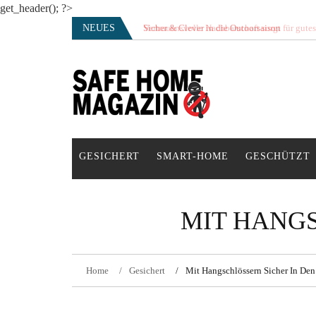
get_header(); ?>
Skip
NEUES
Vertrauensvolle Nachbarschaft sorgt für gute
to
content
SAFE HOME Magazin
Sicherlich sicher ich
GESICHERT
SMART-HOME
GESCHÜTZT
MIT HANGS
Home
Gesichert
Mit Hangschlössern Sicher In Den