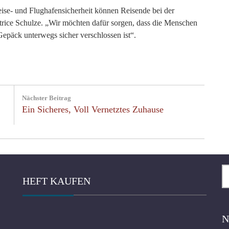
ise- und Flughafensicherheit können Reisende bei der
atrice Schulze. „Wir möchten dafür sorgen, dass die Menschen
Gepäck unterwegs sicher verschlossen ist“.
Nächster Beitrag
Next
Ein Sicheres, Voll Vernetztes Zuhause
Post:
Su
HEFT KAUFEN
na
N