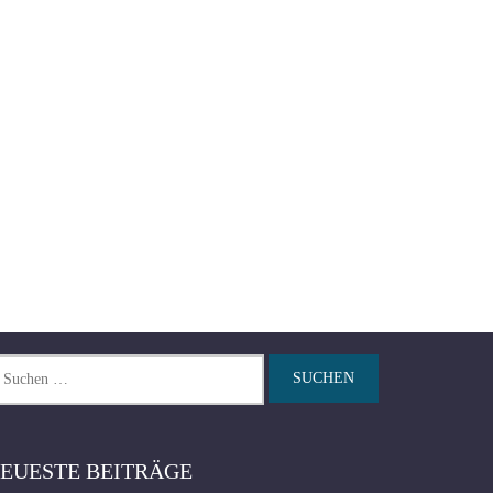
chen
ch:
EUESTE BEITRÄGE