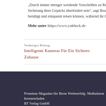
„Durch immer strenger werdende Vorschriften zu Re
Sicherung ihres Gepäcks überfordert sein“, sagt Be
beruhigt und entspannt reisen können, während ihr 
Mehr unter
https://www.yalelock.de
Beitragsnavigation
Vorheriger Beitrag
Previous
Intelligente Kameras Für Ein Sicheres
Post:
Zuhause
Premium-Magazine für Ihren Werbeerfolg.
Mediadaten
herunterladen
BT Verlag GmbH