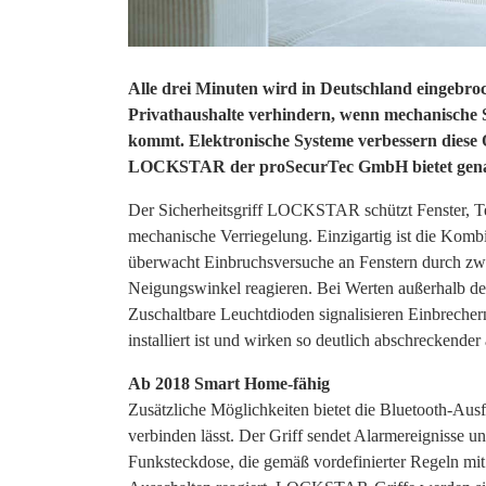
Alle drei Minuten wird in Deutschland eingebroc
Privathaushalte verhindern, wenn mechanische 
kommt. Elektronische Systeme verbessern diese Q
LOCKSTAR der proSecurTec GmbH bietet genau
Der Sicherheitsgriff LOCKSTAR schützt Fenster, Ter
mechanische Verriegelung. Einzigartig ist die Kombi
überwacht Einbruchsversuche an Fenstern durch zwei
Neigungswinkel reagieren. Bei Werten außerhalb der
Zuschaltbare Leuchtdioden signalisieren Einbrecher
installiert ist und wirken so deutlich abschreckende
Ab 2018 Smart Home-fähig
Zusätzliche Möglichkeiten bietet die Bluetooth-
verbinden lässt. Der Griff sendet Alarmereignisse u
Funksteckdose, die gemäß vordefinierter Regeln mi