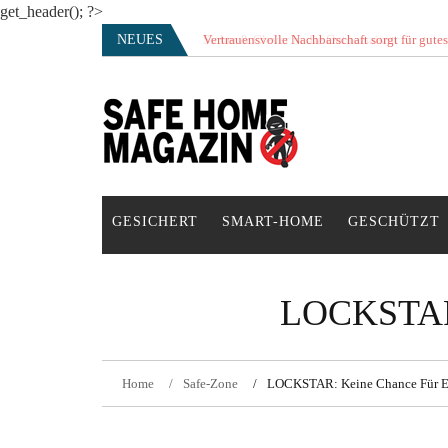
get_header(); ?>
Skip
NEUES
Vertrauensvolle Nachbarschaft sorgt für gute
to
content
SAFE HOME Magazin
Sicherlich sicher ich
GESICHERT
SMART-HOME
GESCHÜTZT
LOCKSTA
Home
Safe-Zone
LOCKSTAR: Keine Chance Für E