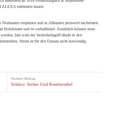
ch außerdem ab 2018 vollumfänglich in Smarthome-
Suchen
l ALEXA einbinden lassen.
nach:
 in Neubauten einplanen und in Altbauten preiswert nachrüsten.
d Holzfenster und ist vorkalibriert. Zusätzlich können neue
rden, hier wird der Sicherheitsgriff direkt in den
iebetrieben, Strom ist für den Einsatz nicht notwendig.
Nächster Beitrag
Next
Schüco: Sicher Und Komfortabel
Post: