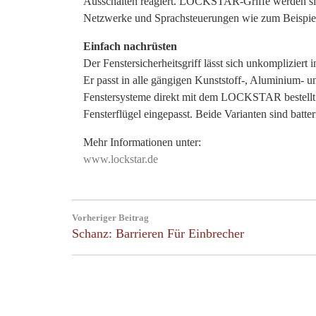
Ausschalten reagiert. LOCKSTAR-Griffe werden si
Netzwerke und Sprachsteuerungen wie zum Beispie
Einfach nachrüsten
Der Fenstersicherheitsgriff lässt sich unkompliziert
Er passt in alle gängigen Kunststoff-, Aluminium- un
Fenstersysteme direkt mit dem LOCKSTAR bestellt we
Fensterflügel eingepasst. Beide Varianten sind batter
Mehr Informationen unter:
www.lockstar.de
Beitragsnavigation
Vorheriger Beitrag
Previous
Schanz: Barrieren Für Einbrecher
Post: