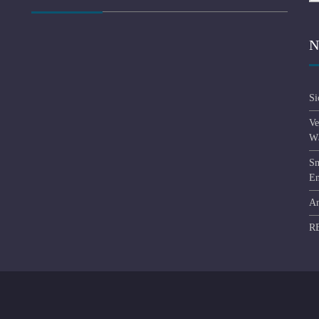
N
Si
Ve
Wä
Sm
En
An
R